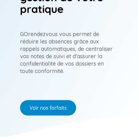
Acquisition
Orthothérapie
pratique
de clients
Visibilité et
Ostéopathie
augmentation
des revenus
Physiothérapie
GOrendezvous vous permet de
réduire les absences grâce aux
Thérapie en réflexologie
rappels automatiques, de centraliser
vos notes de suivi et d’assurer la
Thérapie du sport
confidentialité de vos dossiers en
toute conformité.
Autre